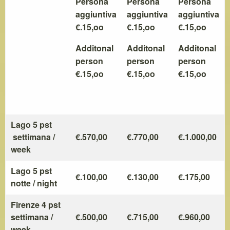
Persona
Persona
Persona
aggiuntiva
aggiuntiva
aggiuntiva
€.15,oo
€.15,oo
€.15,oo
Additonal
Additonal
Additonal
person
person
person
€.15,oo
€.15,oo
€.15,oo
Lago 5 pst
settimana /
€.570,00
€.770,00
€.1.000,00
week
Lago 5 pst
€.100,00
€.130,00
€.175,00
notte / night
Firenze 4 pst
settimana /
€.500,00
€.715,00
€.960,00
week