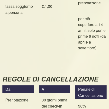
prenotazione
tassa soggiorno
€.1,00
a persona
per età
superiore a 14
anni, solo per le
prime 6 notti (da
aprile a
settembre)
REGOLE DI CANCELLAZIONE
Da
A
Penale di
Cancellazione
Prenotazione
30 giorni prima
del check-in
30%