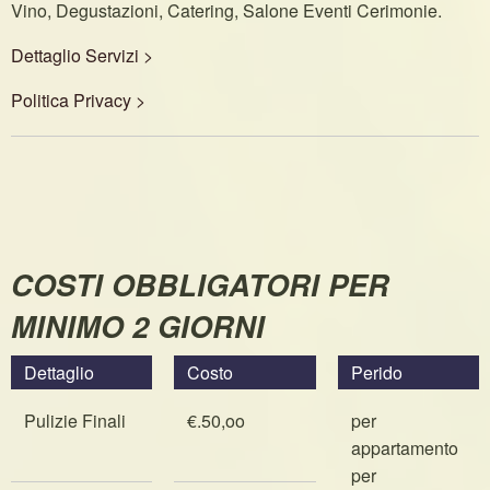
Vino, Degustazioni, Catering, Salone Eventi Cerimonie.
Dettaglio Servizi >
Politica Privacy >
COSTI OBBLIGATORI PER
MINIMO 2 GIORNI
Dettaglio
Costo
Perido
Pulizie Finali
€.50,oo
per
appartamento
per